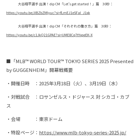
大谷翔平選手 出演！dip CM「Let’s get started！」篇 30秒：
https://youtu.be/JIBZbZMIyuc?si=fLmEJ1eSFaI_J1xk
大谷翔平選手 出演！dip CM「それぞれの働き方」篇 30秒：
https://youtu.be/c1JkQ21GPAE?si=UME8Cq7tYxpeEK-X
■「MLB™ WORLD TOUR™ TOKYO SERIES 2025 Presented
by GUGGENHEIM」開幕戦概要
・開催日時 ：2025年3月18日（火）、3月19日（水）
・対戦試合 ：ロサンゼルス・ドジャース 対 シカゴ・カブ
ス
・会場 ：東京ドーム
・特設ページ：
https://www.mlb-tokyo-series-2025.jp/