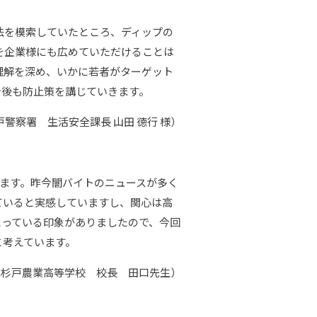
法を模索していたところ、ディップの
を企業様にも広めていただけることは
理解を深め、いかに若者がターゲット
今後も防止策を講じていきます。
警察署 生活安全課長 山田 徳行 様）
ます。昨今闇バイトのニュースが多く
ていると実感していますし、関心は高
思っている印象がありましたので、今回
と考えています。
立杉戸農業高等学校 校長 田口先生）