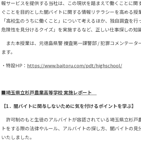
報サービスを提供する当社は、この現状を踏まえて働くことに関す
ぐことを目的とした闇バイトに関する情報リテラシーを高める授
「高校生のうちに働くこと」について考えるほか、独自調査を行っ
危険性を見分けるクイズ」を実施するなど、正しい仕事探しの知
また本授業は、元徳島県警 捜査第一課警部 / 犯罪コメンテータ
ます。
・特設HP：
https://www.baitoru.com/pdt/highschool/
■
埼玉県立杉戸農業高等学校 実施レポート
【1．闇バイトに関与しないために気を付けるポイントを学ぶ】
許可制のもと生徒のアルバイトが容認されている埼玉県立杉戸
トをする際の法律やルール、アルバイトの探し方、闇バイトの見
いたしました。