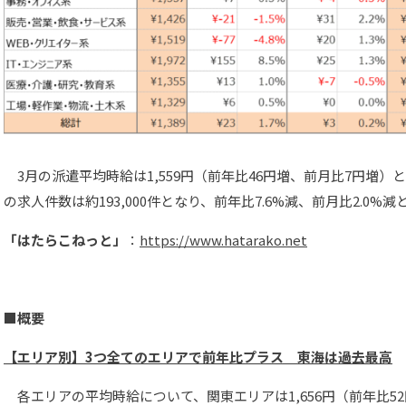
3月の派遣平均時給は1,559円（前年比46円増、前月比7円増
の求人件数は約193,000件となり、前年比7.6%減、前月比2.0%
「はたらこねっと」
：
https://www.hatarako.net
■概要
【エリア別】3つ全てのエリアで前年比プラス 東海は過去最高
各エリアの平均時給について、関東エリアは1,656円（前年比5