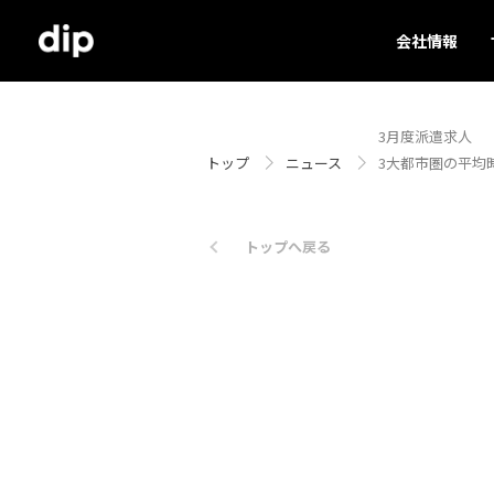
会社情報
3月度派遣求人
トップ
ニュース
3大都市圏の平均
トップへ戻る