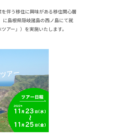
業を伴う移住に興味がある移住関心層
金）に島根県隠岐諸島の西ノ島にて就
本ツアー」）を実施いたします。