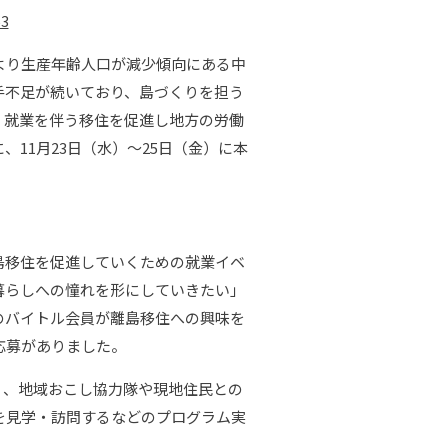
53
より生産年齢人口が減少傾向にある中
手不足が続いており、島づくりを担う
、就業を伴う移住を促進し地方の労働
11月23日（水）～25日（金）に本
島移住を促進していくための就業イベ
島暮らしへの憧れを形にしていきたい」
のバイトル会員が離島移住への興味を
応募がありました。
、地域おこし協力隊や現地住民との
を見学・訪問するなどのプログラム実