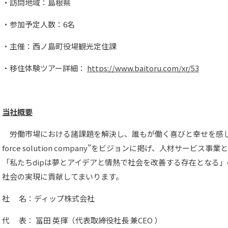
・訪問地域：島根県
・参加予定人数：6名
・主催：西ノ島町役場観光定住課
・移住体験ツアー詳細：
https://www.baitoru.com/xr/53
当社概要
労働市場における諸課題を解決し、誰もが働く喜びと幸せを感じら
force solution company”をビジョンに掲げ、人材サービ
「私たちdipは夢とアイデアと情熱で社会を改善する存在となる
社会の実現に貢献してまいります。
社 名：ディップ株式会社
代 表： 冨田 英揮（代表取締役社長 兼CEO ）