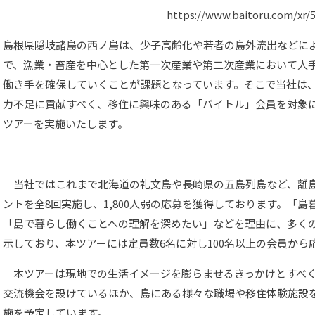
https://www.baitoru.com/xr/
島根県隠岐諸島の西ノ島は、少子高齢化や若者の島外流出などに
で、漁業・畜産を中心とした第一次産業や第二次産業において人
働き手を確保していくことが課題となっています。そこで当社は
力不足に貢献すべく、移住に興味のある「バイトル」会員を対象に、
ツアーを実施いたします。
当社ではこれまで北海道の礼文島や長崎県の五島列島など、離
ントを全8回実施し、1,800人弱の応募を獲得しております。「
「島で暮らし働くことへの理解を深めたい」などを理由に、多く
示しており、本ツアーには定員数6名に対し100名以上の会員から
本ツアーは現地での生活イメージを膨らませるきっかけとすべく
交流機会を設けているほか、島にある様々な職場や移住体験施設
施を予定しています。