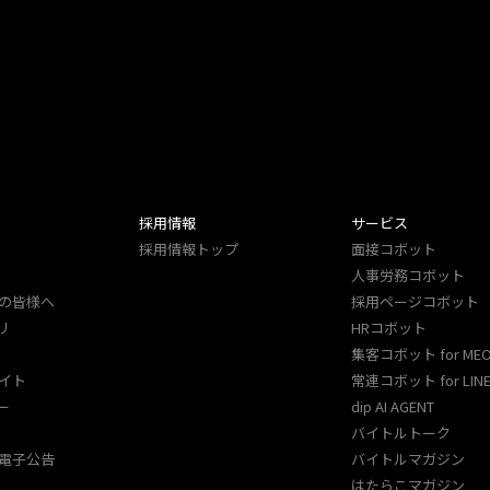
採用情報
サービス
採用情報トップ
面接コボット
人事労務コボット​
の皆様へ
採用ページコボット​
リ
HRコボット
集客コボット for ME
イト
常連コボット for LINE
ー
dip AI AGENT
バイトルトーク
電子公告
バイトルマガジン
はたらこマガジン