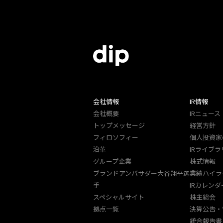
会社情報
IR情報
会社概要
IRニュース
トップメッセージ
経営方針
フィロソフィー
個人投資家
沿革
IRライブラ
グループ企業
株式情報
ブランドアンバサダー大谷翔平選
業績ハイラ
手
IRカレンダ
スペシャルサイト
株主総会
拠点一覧
決算公告・
統合報告書