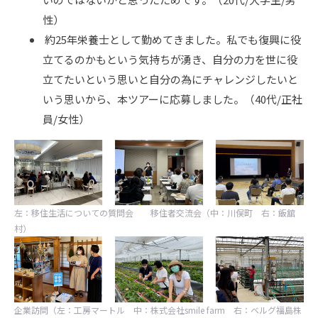
性）
約25年栄養士として勤めてきました。私でも復興に役
立てるのかもという気持ちが湧き、自分の力を世に役
立てたいという思いと自分の為にチャレンジしたいと
いう思いから、本ツアーに応募しました。（40代/正社
員/女性）
左：移住生活についての質問会 移住者交流会（中：川俣町 右：飯舘
村）
企業訪問（左：工房マートル 中：株式会社smile farm 右：ベルグ福島株