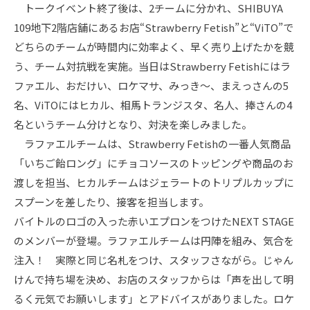
トークイベント終了後は、2チームに分かれ、SHIBUYA
109地下2階店舗にあるお店“Strawberry Fetish”と“ViTO”で
どちらのチームが時間内に効率よく、早く売り上げたかを競
う、チーム対抗戦を実施。当日はStrawberry Fetishにはラ
ファエル、おだけい、ロケマサ、みっき〜、まえっさんの5
名、ViTOにはヒカル、相馬トランジスタ、名人、捧さんの4
名というチーム分けとなり、対決を楽しみました。
ラファエルチームは、Strawberry Fetishの一番人気商品
「いちご飴ロング」にチョコソースのトッピングや商品のお
渡しを担当、ヒカルチームはジェラートのトリプルカップに
スプーンを差したり、接客を担当します。
バイトルのロゴの入った赤いエプロンをつけたNEXT STAGE
のメンバーが登場。ラファエルチームは円陣を組み、気合を
注入！ 実際と同じ名札をつけ、スタッフさながら。じゃん
けんで持ち場を決め、お店のスタッフからは「声を出して明
るく元気でお願いします」とアドバイスがありました。ロケ