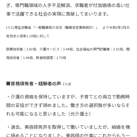
ぎ、専門職領域の人手不足解消、求職者が付加価値の高い仕
事で活躍できる社会の実現に貢献してまいります。
(※1) 厚生労働省 「一般職業紹介状況（職業安定業務統計）」 より令和3年3月の
有効求人倍率1.10倍に対して
医療技術者：2.81倍、介護サービス：3.44倍、社会福祉の専門的職業：2.91倍、開
発技術者：1.46倍、飲食物調理：1.75倍
■
資格保有者・経験者の声
（※2）
・介護の資格を保持していますが、子育てとの両立で勤務時
間の妥協ができず諦めました。働き方の選択肢が多いならそ
れも可能になると思いました（元介護士）
・過去、美容師免許を取得して働いていましたが、結婚を機
に辞めることになりました。美容師の仕事にこれからもう一