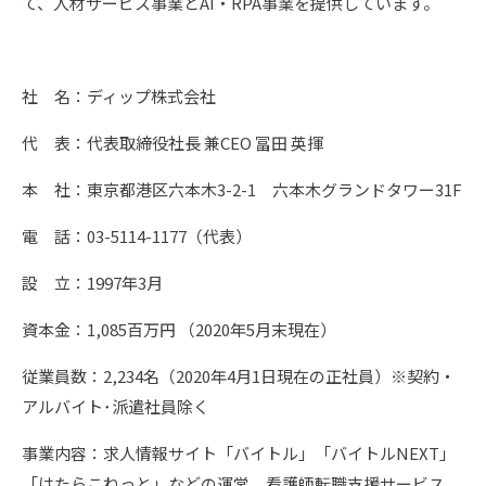
て、人材サービス事業とAI・RPA事業を提供しています。
社 名：ディップ株式会社
代 表：代表取締役社長 兼CEO 冨田 英揮
本 社：東京都港区六本木3-2-1 六本木グランドタワー31F
電 話：03-5114-1177（代表）
設 立：1997年3月
資本金：1,085百万円 （2020年5月末現在）
従業員数：2,234名（2020年4月1日現在の正社員）※契約・
アルバイト･派遣社員除く
事業内容：求人情報サイト「バイトル」「バイトルNEXT」
「はたらこねっと」などの運営、看護師転職支援サービス、