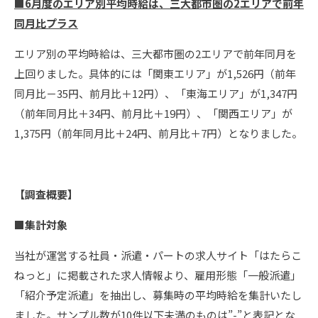
■6月度のエリア別平均時給は、三大都市圏の2エリアで前年
同月比プラス
エリア別の平均時給は、三大都市圏の2エリアで前年同月を
上回りました。具体的には「関東エリア」が1,526円（前年
同月比－35円、前月比＋12円）、「東海エリア」が1,347円
（前年同月比＋34円、前月比＋19円）、「関西エリア」が
1,375円（前年同月比＋24円、前月比＋7円）となりました。
【調査概要】
■集計対象
当社が運営する社員・派遣・パートの求人サイト「はたらこ
ねっと」に掲載された求人情報より、雇用形態「一般派遣」
「紹介予定派遣」を抽出し、募集時の平均時給を集計いたし
ました。サンプル数が10件以下未満のものは”-”と表記とな