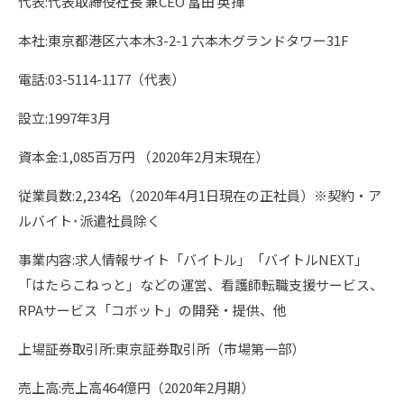
代表:代表取締役社⾧ 兼CEO 冨田 英揮
本社:東京都港区六本木3-2-1 六本木グランドタワー31F
電話:03-5114-1177（代表）
設立:1997年3月
資本金:1,085百万円 （2020年2月末現在）
従業員数:2,234名（2020年4月1日現在の正社員）※契約・ア
ルバイト･派遣社員除く
事業内容:求人情報サイト「バイトル」「バイトルNEXT」
「はたらこねっと」などの運営、看護師転職支援サービス、
RPAサービス「コボット」の開発・提供、他
上場証券取引所:東京証券取引所（市場第一部）
売上高:売上高464億円（2020年2月期）