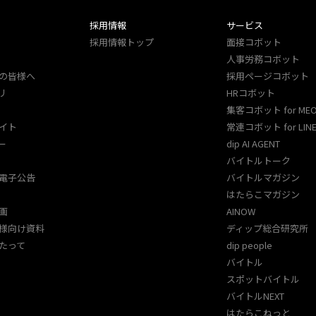
採用情報
サービス
採用情報トップ
面接コボット
人事労務コボット​
の皆様へ
採用ページコボット​
リ
HRコボット
集客コボット for ME
イト
常連コボット for LINE
ー
dip AI AGENT
バイトルトーク
電子公告
バイトルマガジン
はたらこマガジン
画
AINOW
様向け資料
ディップ総合研究所
たって
dip people
バイトル
スポットバイトル
バイトルNEXT
はたらこねっと