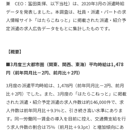
兼 CEO：冨田英揮、以下当社）は、2020年3月の派遣時給
データを発表しました。本調査は、社員・派遣・パートの求
人情報サイト「はたらこねっと」に掲載された派遣・紹介予
定派遣の求人広告データをもとに集計したものです。
【概要】
■3月度三大都市圏（関東、関西、東海）平均時給は1,478
円（前年同月比－2円、前月比＋2円）
3月度の派遣平均時給は、1,478円（前年同月比－2円、前月
比＋2円）でした。また、3月度の「はたらこねっと」に掲載
された派遣・紹介予定派遣の求人件数は約146,000件で、求
人件数は前年同月比＋9.3％と、引き続き高い水準にありま
す。同一労働同一賃金の導入を目前に控え、交通費支給を行
う求人件数の割合は75％（前月比＋9.3pt）と増加傾向にあ