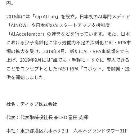
円。
2016年には「dip AI.Lab」を設立。日本初のAI専門メディア
「AINOW」や日本初のAIスタートアップ支援制度
「AI.Accelerator」の運営などを行っています。また、日本
における少子高齢化に伴う労働力不足の深刻化とAI・RPA市
場の拡大を受け、2019年4月、新たにAI・RPA事業部を立ち
上げ、2019年9月には“誰でも・手軽に・すぐに”導入できる
ことをコンセプトとしたFAST RPA「コボット」を開発・提
供を開始しました。
社名：ディップ株式会社
代表：代表取締役社長 兼CEO 冨田 英揮
本社：東京都港区六本木3-2-1 六本木グランドタワー31F