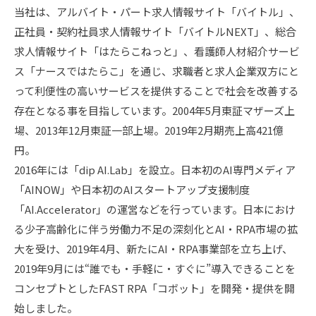
当社は、アルバイト・パート求人情報サイト「バイトル」、
正社員・契約社員求人情報サイト「バイトルNEXT」、総合
求人情報サイト「はたらこねっと」、看護師人材紹介サービ
ス「ナースではたらこ」を通じ、求職者と求人企業双方にと
って利便性の高いサービスを提供することで社会を改善する
存在となる事を目指しています。2004年5月東証マザーズ上
場、2013年12月東証一部上場。2019年2月期売上高421億
円。
2016年には「dip AI.Lab」を設立。日本初のAI専門メディア
「AINOW」や日本初のAIスタートアップ支援制度
「AI.Accelerator」の運営などを行っています。日本におけ
る少子高齢化に伴う労働力不足の深刻化とAI・RPA市場の拡
大を受け、2019年4月、新たにAI・RPA事業部を立ち上げ、
2019年9月には“誰でも・手軽に・すぐに”導入できることを
コンセプトとしたFAST RPA「コボット」を開発・提供を開
始しました。