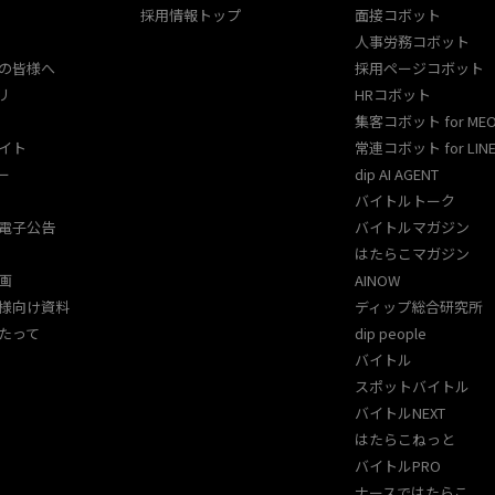
採用情報トップ
面接コボット
人事労務コボット​
の皆様へ
採用ページコボット​
リ
HRコボット
集客コボット for ME
イト
常連コボット for LINE
ー
dip AI AGENT
バイトルトーク
電子公告
バイトルマガジン
はたらこマガジン
画
AINOW
様向け資料
ディップ総合研究所
たって
dip people
バイトル
スポットバイトル
バイトルNEXT
はたらこねっと
バイトルPRO
ナースではたらこ