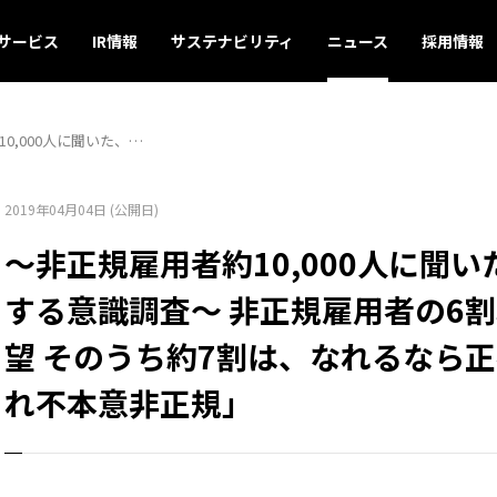
サービス
IR情報
サステナビリティ
ニュース
採用情報
0,000人に聞いた、…
2019年04月04日 (公開日)
～非正規雇用者約10,000人に聞
する意識調査～ 非正規雇用者の6
望 そのうち約7割は、なれるなら
れ不本意非正規」