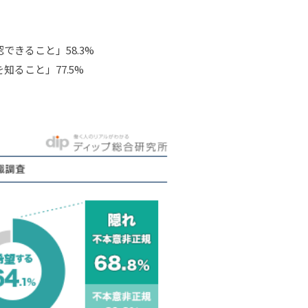
きること」58.3%
ること」77.5%