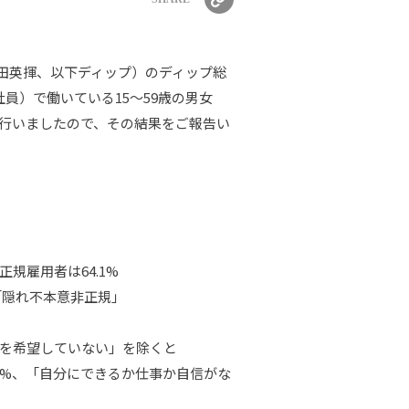
冨田英揮、以下ディップ）のディップ総
員）で働いている15～59歳の男女
を行いましたので、その結果をご報告い
規雇用者は64.1%
「隠れ不本意非正規」
業を希望していない」を除くと
.7%、「自分にできるか仕事か自信がな