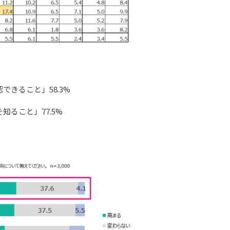
きること」58.3%
ること」77.5%